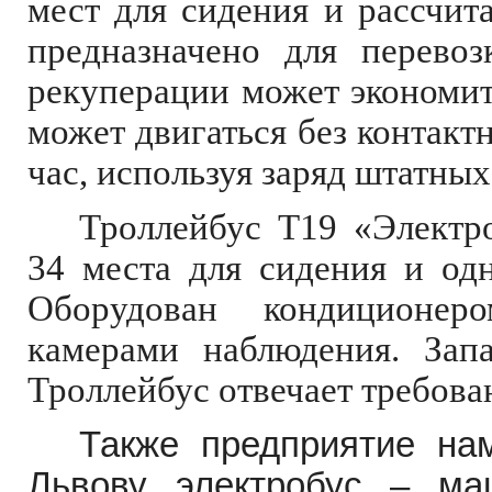
мест для сидения и рассчит
предназначено для перевоз
рекуперации может экономит
может двигаться без контактн
час, используя заряд штатны
Троллейбус Т19 «Электр
34 места для сидения и од
Оборудован кондиционе
камерами наблюдения. Зап
Троллейбус отвечает требов
Также предприятие на
Львову электробус – ма