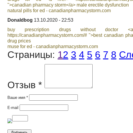
">canadian pharmacy storm</a> male erectile dysfunction
natural pills for ed - canadianpharmacystorm.com
Donaldbog
13.10.2020 - 22:53
buy prescription drugs without doctor <
https://canadianpharmacystorm.com/# ">best canadian ph
drug prices
muse for ed - canadianpharmacystorm.com
Страницы:
1
2
3
4
5
6
7
8
Сл
Отзыв *
Ваше имя *
E-mail