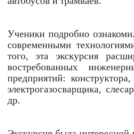
автобусов и трамваев.
Ученики подробно ознакоми
современными технологиями
того, эта экскурсия расш
востребованных инженер
предприятий: конструктора,
электрогазосварщика, слеса
др.
Экскурсия была интересной 