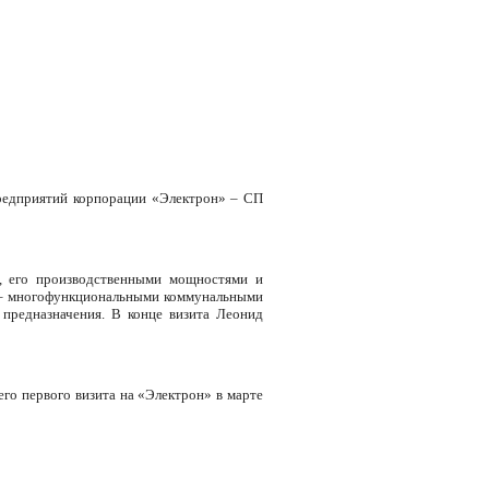
предприятий корпорации «Электрон»
–
СП
, его производственными мощностями и
и – многофункциональными коммунальными
предназначения. В конце визита Леонид
го первого визита на «Электрон» в марте