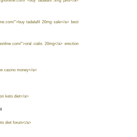
rgnonline.com/">buy tadalafil 5mg pills</a>
nline.com/">buy tadalafil 20mg sale</a> best
nonline.com/">oral cialis 20mg</a> erection
ree casino money</a>
on keto diet</a>
4
eto diet forum</a>