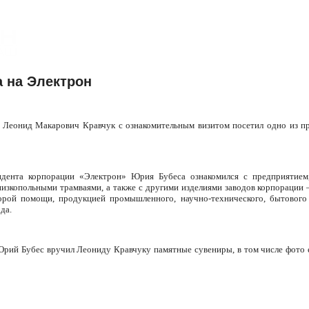
а на Электрон
 Леонид Макарович Кравчук с ознакомительным визитом посетил одно из 
идента корпорации «Электрон» Юрия Бубеса ознакомился с предприятием
изкопольными трамваями, а также с другими изделиями заводов корпораци
орой помощи, продукцией промышленного, научно-технического, бытового 
да.
рий Бубес вручил Леониду Кравчуку памятные сувениры, в том числе фото е