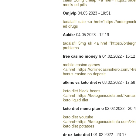
cialis 20mg cheap <a href="https://orde
men's ed pills
Omjvlp
04.05.2023 - 19:51
tadalafil sale <a href="https://ordergno
ed drugs
Aukikr
04.05.2023 - 12:19
tadalafil 5mg uk <a href="https://orderg
problems
free casino money h
04.02.2022 - 15:12
mobile casino games
<a href=https://onlinecasinohero.com/>f
bonus casino no deposit
atkins vs keto diet w
03.02.2022 - 17:58
keto diet black beans
<a href=https://ketogenicdiets.net/>amaz
keto liquid diet
keto diet menu plan o
02.02.2022 - 20:4
keto diet youtube
<a href=https://ketogenicdietinfo.com/>k
keto diet potatoes
dr oz keto diet l
01.02.2022 - 23:17