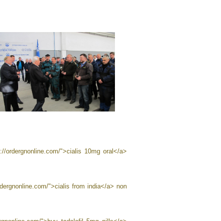
://ordergnonline.com/">cialis 10mg oral</a>
ordergnonline.com/">cialis from india</a> non