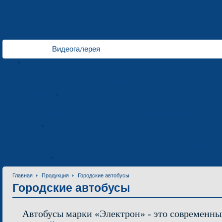
Видеогалерея
Трамваи
для колеи 1000 мм
для колеи 1524 м
Продукция
Лазерная резка металлов
Трубогибочное производство
Услуги
Контактная информация
Приглашение к сотрудничеств
Контакты
Главная
Продукция
Городские автобусы
Городские автобусы
Автобусы марки «Электрон» - это современн