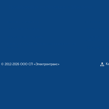
Предприятия корпорации «Электрон»
КОНЦЕРН «ЭЛЕКТРОН»
СП ООО «СФЕР
ООО «ЭЛЕКТРОНМАШ»
ЗАВОД «ПОЛИМ
ЗАВОД «ЭЛЕКТРОНМАШ»
ОТДЕЛЬНОЕ КО
«ТЕКОН-ЭЛЕКТ
НАУЧНО-ПРОИЗВОДСТВЕННОЕ ПРЕДПРИЯТИЕ
«КАРАТ»
ООО «ЗАВОД Э
К
© 2012-2026 ООО СП «Электронтранс»