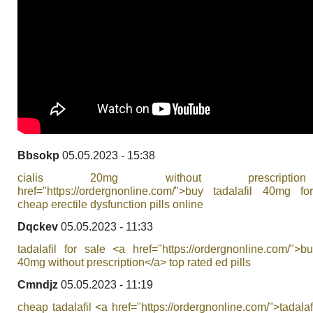
Bbsokp
05.05.2023 - 15:38
cialis 20mg without prescript
href="https://ordergnonline.com/">buy tadalafil 40mg fo
cheap erectile dysfunction pills online
Dqckev
05.05.2023 - 11:33
tadalafil for sale <a href="https://ordergnonline.com/">bu
40mg without prescription</a> top rated ed pills
Cmndjz
05.05.2023 - 11:19
cheap tadalafil <a href="https://ordergnonline.com/">tadala