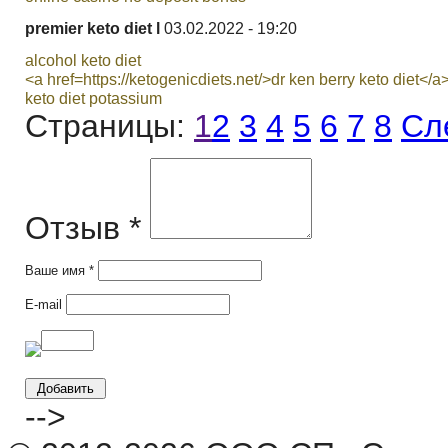
premier keto diet l
03.02.2022 - 19:20
alcohol keto diet
<a href=https://ketogenicdiets.net/>dr ken berry keto diet</a
keto diet potassium
Страницы:
1
2
3
4
5
6
7
8
Сл
Отзыв *
Ваше имя *
E-mail
-->