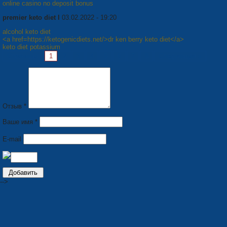
online casino no deposit bonus
premier keto diet l
03.02.2022 - 19:20
alcohol keto diet
<a href=https://ketogenicdiets.net/>dr ken berry keto diet</a>
keto diet potassium
Страницы:
1
2
3
4
5
6
7
8
Следующая »
Отзыв *
Ваше имя *
E-mail
-->