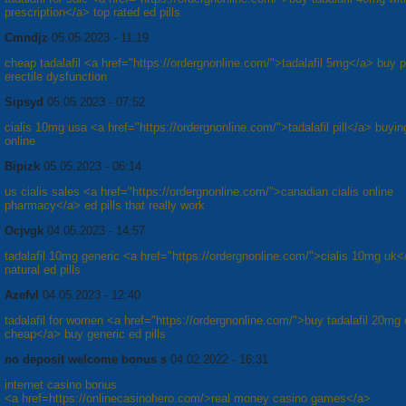
prescription</a> top rated ed pills
Cmndjz
05.05.2023 - 11:19
cheap tadalafil <a href="https://ordergnonline.com/">tadalafil 5mg</a> buy pi
erectile dysfunction
Sipsyd
05.05.2023 - 07:52
cialis 10mg usa <a href="https://ordergnonline.com/">tadalafil pill</a> buying
online
Bipizk
05.05.2023 - 06:14
us cialis sales <a href="https://ordergnonline.com/">canadian cialis online
pharmacy</a> ed pills that really work
Ocjvgk
04.05.2023 - 14:57
tadalafil 10mg generic <a href="https://ordergnonline.com/">cialis 10mg uk<
natural ed pills
Azefvl
04.05.2023 - 12:40
tadalafil for women <a href="https://ordergnonline.com/">buy tadalafil 20mg 
cheap</a> buy generic ed pills
no deposit welcome bonus s
04.02.2022 - 16:31
internet casino bonus
<a href=https://onlinecasinohero.com/>real money casino games</a>