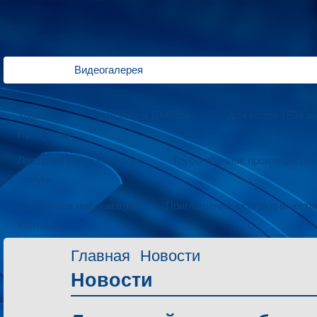
Видеогалерея
Трамваи
для колеи 1000 мм
для колеи 1524 м
Продукция
Лазерная резка металлов
Трубогибочное производство
Услуги
Контактная информация
Приглашение к сотрудничеств
Контакты
Главная
Новости
Новости