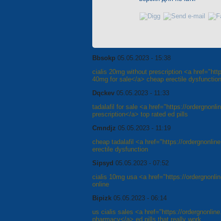
Bbsokp
05.05.2023 - 15:38
cialis 20mg without prescription <a href="htt
40mg for sale</a> cheap erectile dysfunction 
Dqckev
05.05.2023 - 11:33
tadalafil for sale <a href="https://ordergnonl
prescription</a> top rated ed pills
Cmndjz
05.05.2023 - 11:19
cheap tadalafil <a href="https://ordergnonlin
erectile dysfunction
Sipsyd
05.05.2023 - 07:52
cialis 10mg usa <a href="https://ordergnonline
online
Bipizk
05.05.2023 - 06:14
us cialis sales <a href="https://ordergnonlin
pharmacy</a> ed pills that really work