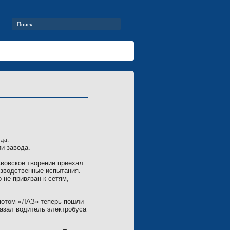
ода.
и завода.
ьвовское творение приехал
изводственные испытания.
 не привязан к сетям,
 потом «ЛАЗ» теперь пошли
казал водитель электробуса