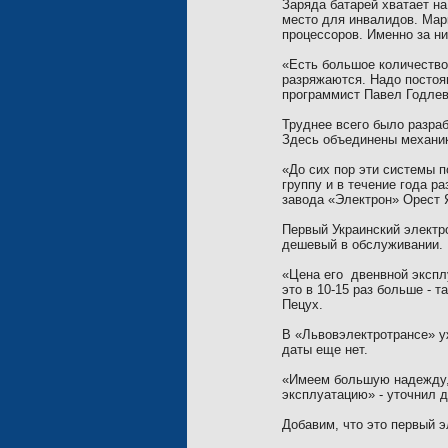
Заряда батарей хватает н
место для инвалидов. Ма
процессоров. Именно за н
«Есть большое количество
разряжаются. Надо постоя
программист Павел Годлев
Труднее всего было разраб
Здесь объединены механик
«До сих пор эти системы 
группу и в течение года р
завода «Электрон» Орест 
Первый Украинский электро
дешевый в обслуживании.
«Цена его
двенвной
экспл
это в 10-15 раз больше - т
Пецух.
В «Львовэлектротрансе» уж
даты еще нет.
«Имеем большую надежду, 
эксплуатацию» - уточнил 
Добавим, что это первый э