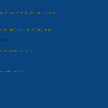
rgnonline.com/">cialis 10mg uk</a> best
nline.com/">buy tadalafil 20mg online
16:31
l money casino games</a>
rry keto diet</a>
8
Следующая »