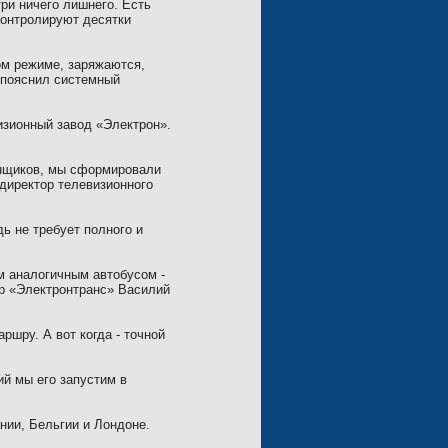
три ничего лишнего. Есть
контролируют десятки
ом режиме, заряжаются,
 пояснил системный
изионный завод «Электрон».
нщик
ов
, мы сформировали
 директор телевизионного
дь не требует полного и
ым аналогичным автобусом -
тор «Электронтранс» Василий
ршру. А вот когда - точной
й мы его запустим в
нии, Бельгии и Лондоне.