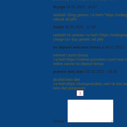
Ocjvgk
04.05.2023 - 14:57
tadalafil 10mg generic <a href="https://orde
natural ed pills
Azefvl
04.05.2023 - 12:40
tadalafil for women <a href="https://ordergno
cheap</a> buy generic ed pills
no deposit welcome bonus s
04.02.2022 - 
internet casino bonus
<a href=https://onlinecasinohero.com/>rea
online casino no deposit bonus
premier keto diet l
03.02.2022 - 19:20
alcohol keto diet
<a href=https://ketogenicdiets.net/>dr ken be
keto diet potassium
Страницы:
1
2
3
4
5
6
7
Отзыв *