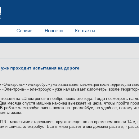
Сервис
Новости
Контакты
 уже проходит испытания на дороге
о «Электрона» - электробус - уже наматывает километры возле территории зав
 «Электрона» - электробус - уже наматывает километры возле территори
товали на «Электроне» в ноябре прошлого года. Тогда посмотреть на л
Два месяца спустя машина наконец выезжает из цеха, чтобы пройти про
 В работе электробус очень похож на троллейбус, но удобнее, потому что
ним стажем.
9ТR - маленькие стар
енькие,
круглые еще, но со временем пошли 14-е,
» и сейчас электробус. Все в мире растет и мы должны расти », - расс