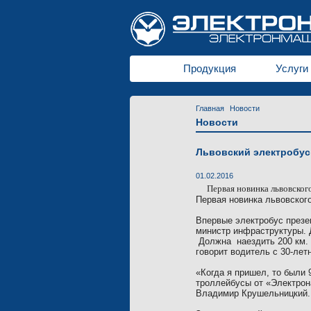
Продукция
Услуги
Главная
Новости
Новости
Львовский электробус
01.02.2016
Первая новинка львовског
Первая новинка львовского
Впервые электробус презен
министр инфраструктуры. 
Должна
наездить
200 км
.
говорит водитель с 30-лет
«Когда я пришел, то были 
троллейбусы от «Электрона
Владимир Крушельницкий.