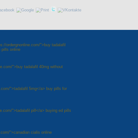
ps://ordergnonline.com/">buy tadalafil
pills online
ine.com/">buy tadalafil 40mg without
e.com/">tadalafil 5mg</a> buy pills for
.com/">tadalafil pill</a> buying ed pills
e.com/">canadian cialis online