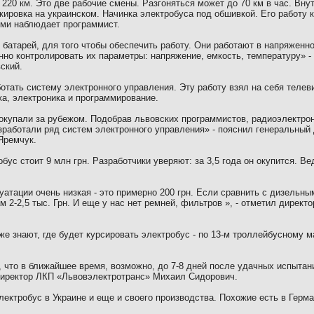
а
220 км
. Это две рабочие смены. Разгоняться может до
70 км
в час. Вну
ркировка
на
украинском. Начинка электробуса под обшивкой. Его работу 
ими наблюдает программист.
 батарей, для того чтобы обеспечить работу. Они работают в напряженн
нно контролировать их параметры: напряжение, емкость, температуру» -
ский.
отать систему электронного управления. Эту работу взял на себя телев
а, электроника и программирование.
покупали за рубежом. Подобрав львовских программистов,
р
адиоэлектро
азработали ряд систем электронного управления» - пояснил генеральный
Яремчук.
бус стоит 9 млн грн. Разработчики уверяют: за 3,5 года он окупится. Ве
уатации очень низкая - это примерно 200 грн. Если сравнить с дизельн
ам 2-2,5 тыс. Грн. И еще у нас нет ремней, фильтров », - отметил дирек
е знают, где будет курсировать электробус - по 13-м троллейбусн
ому
ма
что в ближайшее время, возможно, до 7-8 дней после удачных испытани
директор ЛКП «Львовэлектротранс» Михаил Сидорович.
лектробус в Украине и еще и своего производства. Похожие есть в Герма