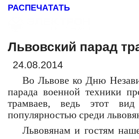
РАСПЕЧАТАТЬ
Львовский парад тр
24.08.2014
Во Львове ко Дню Незави
парада военной техники пр
трамваев, ведь этот вид 
популярностью среди львовя
Львовянам и гостям наше