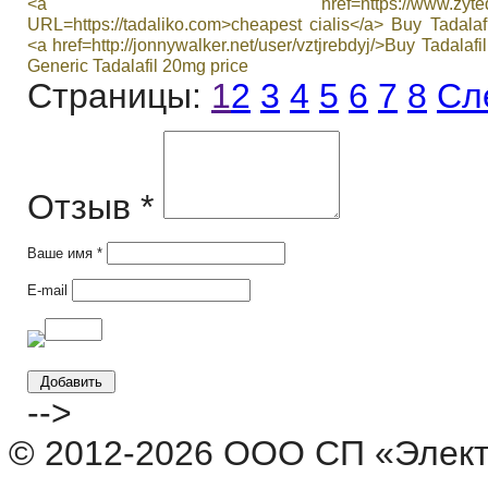
<a href=https://www.zyteq.co
URL=https://tadaliko.com>cheapest cialis</a> Buy Tadalaf
<a href=http://jonnywalker.net/user/vztjrebdyj/>Buy Tadalaf
Generic Tadalafil 20mg price
Страницы:
1
2
3
4
5
6
7
8
Сл
Отзыв *
Ваше имя *
E-mail
-->
© 2012-2026 ООО СП «Элек