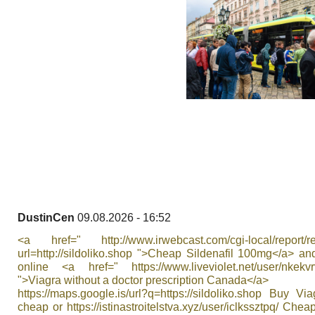
DustinCen
09.08.2026 - 16:52
<a href=" http://www.irwebcast.com/cgi-local/report/red
url=http://sildoliko.shop ">Cheap Sildenafil 100mg</a> and
online <a href=" https://www.liveviolet.net/user/nkekvrv
">Viagra without a doctor prescription Canada</a>
https://maps.google.is/url?q=https://sildoliko.shop Buy Vi
cheap or https://istinastroitelstva.xyz/user/iclkssztpq/ Cheap