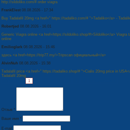
http://sildoliko.com/# order viagra
FrankElest
08.08.2026 - 17:34
Buy Tadalafil 20mg <a href=" https://tadaliko.com/# ">Tadaliko</a> - Tadali
Robertjed
08.08.2026 - 16:01
Generic Viagra online <a href=https://sildoliko.shop/#>Sildoliko</a> Viagra t
online
Emilioglark
08.08.2026 - 15:46
здесь <a href=https://trip77.my/>Tripscan официальный</a>
AlvinNuh
08.08.2026 - 15:38
Tadalafil price <a href=" https://tadaliko.shop/# ">Cialis 20mg price in USA
Tadalafil 20mg
Страницы:
1
2
3
4
5
6
7
8
Следующая »
Отзыв *
Ваше имя *
E-mail