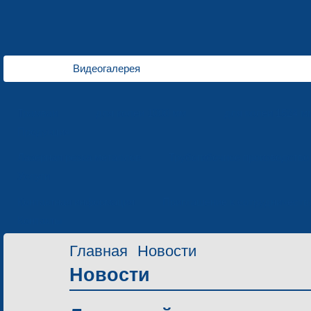
Видеогалерея
Трамваи
для колеи 1000 мм
для колеи 1524 м
Продукция
Лазерная резка металлов
Трубогибочное производство
Услуги
Контактная информация
Приглашение к сотрудничеств
Контакты
Главная
Новости
Новости