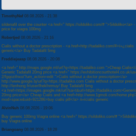
TimothyNaf
08.08.2026 - 21:38
sildenafil over the counter <a href=" https://sildoliko.com/# ">Sildoliko</a> -
price for viagra 100mg
Robertjed
08.08.2026 - 21:16
Cialis without a doctor prescription - <a href=http://tadaliko.com/#>ï»¿cialis
generic</a> Buy Tadalafil 5mg
Freddiejeasp
08.08.2026 - 20:08
<a href=" http://maps.google.ml/url?q=https://tadaliko.com ">Cheap Cialis<
Generic Tadalafil 20mg price <a href=" https://exhibitioncourthotel4.co.uk/us
2/fgqozifnxo/?um_action=edit ">Cialis without a doctor prescription</a>
http://www.google.bj/url?q=https://tadaliko.com Cialis without a doctor prescr
http://lenhong.fr/user/lhekfnrmuy/ Buy Tadalafil 5mg
<a href=https://images.google.mk/url?sa=t&url=https://tadaliko.com>Generic
20mg price</a> Cheap Cialis and <a href=http://www.1gmoli.com/home.php
mod=space&uid=921286>buy cialis pill</a> п»їcialis generic
AlvinNuh
08.08.2026 - 19:06
Buy generic 100mg Viagra online <a href=" https://sildoliko.com/# ">Sildolik
buy Viagra online
Briangoany
08.08.2026 - 18:28