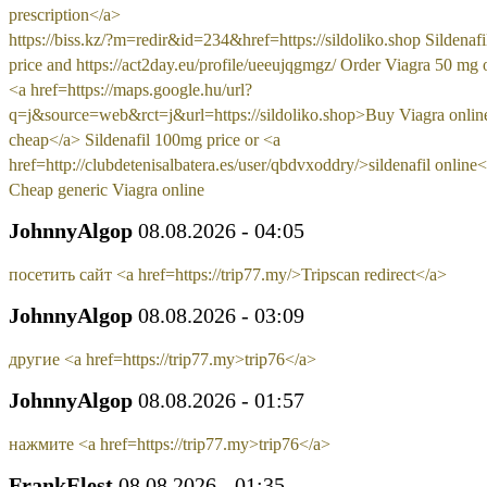
prescription</a>
https://biss.kz/?m=redir&id=234&href=https://sildoliko.shop Sildenaf
price and https://act2day.eu/profile/ueeujqgmgz/ Order Viagra 50 mg 
<a href=https://maps.google.hu/url?
q=j&source=web&rct=j&url=https://sildoliko.shop>Buy Viagra onlin
cheap</a> Sildenafil 100mg price or <a
href=http://clubdetenisalbatera.es/user/qbdvxoddry/>sildenafil online
Cheap generic Viagra online
JohnnyAlgop
08.08.2026 - 04:05
посетить сайт <a href=https://trip77.my/>Tripscan redirect</a>
JohnnyAlgop
08.08.2026 - 03:09
другие <a href=https://trip77.my>trip76</a>
JohnnyAlgop
08.08.2026 - 01:57
нажмите <a href=https://trip77.my>trip76</a>
FrankElest
08.08.2026 - 01:35