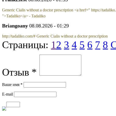
Generic Cialis without a doctor prescription <a href=" https://tadaliko
">Tadaliko</a> - Tadaliko
Briangoany
08.08.2026 - 01:29
http://tadaliko.com/# Generic Cialis without a doctor prescription
Страницы:
1
2
3
4
5
6
7
8
С
Отзыв *
Ваше имя *
E-mail