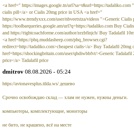
<a href=" https://images.google.tn/url?sa=t&url=https://tadaliko.com
cialis pill</a> or Cialis 20mg price in USA <a href="
https://www.trendyxxx.com/user/nbveetxtza/videos ">Generic Cialis 
https://toolbarqueries.google.am/url?q=https://tadaliko.com Buy Cialis
and https://rightcoachforme.com/author/zezbfinjch/ Buy Tadalafil 10
<a href=https://phq.muddasheep.com/phq_browser.cgi?
redirect=http://tadaliko.com>cheapest cialis</a> Buy Tadalafil 20mg 
href=https://shockingbritain.com/user/qhdiwbbfvt/>Generic Tadalafi
price</a> Tadalafil price
dmitrov
08.08.2026 - 05:24
https://avtonavesplus.tilda.ws/ дешево
Срочно освобождаю склад — хлам не нужен, нужны деньги.
компьютеры, комплектующие, мониторы
не бито, не крашено, всё на месте