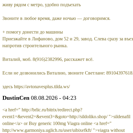
живу рядом с метро, удобно подъехать
Звоните в любое время, даже ночью — договоримся.
+ помогу донести до машины
Приезжайте в Лифаново, дом 52 и 29, завод. Слева сразу за въе
напротив строительного рынка.
Виталий, моб. 8(916)2382996, расскажет всё.
Если не дозвонились Виталию, звоните Светлане: 89104397618
здесь https://avtonavesplus.tilda.ws/
DustinCen
08.08.2026 - 04:23
<a href=" http://brlic.ru/bitrix/redirect.php?
event1=&event2=&event3=&goto=http://sildoliko.shop/ ">sildenafil
online</a> or Buy generic 100mg Viagra online <a href="
http://www.garmoniya.uglich.ru/user/uibixefkft/ ">viagra without