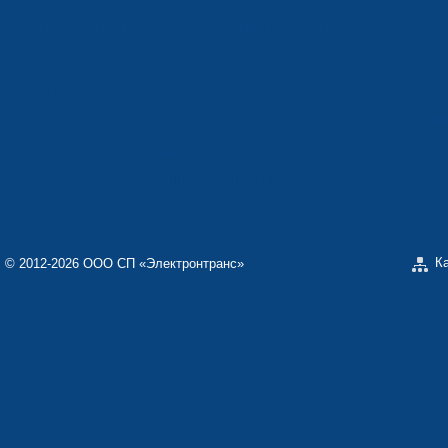
Предприятия корпорации «Электрон»
КОНЦЕРН «ЭЛЕКТРОН»
СП ООО «СФЕР
ООО «ЭЛЕКТРОНМАШ»
ЗАВОД «ПОЛИМ
ЗАВОД «ЭЛЕКТРОНМАШ»
ОТДЕЛЬНОЕ КО
«ТЕКОН-ЭЛЕКТ
НАУЧНО-ПРОИЗВОДСТВЕННОЕ ПРЕДПРИЯТИЕ
«КАРАТ»
ООО «ЗАВОД Э
К
© 2012-2026 ООО СП «Электронтранс»