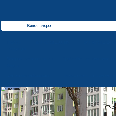
Видеогалерея
Трамваи
для колеи 1000 мм
для колеи 1524 м
Продукция
Лазерная резка металлов
Трубогибочное производство
Услуги
Контактная информация
Приглашение к сотрудничеств
Контакты