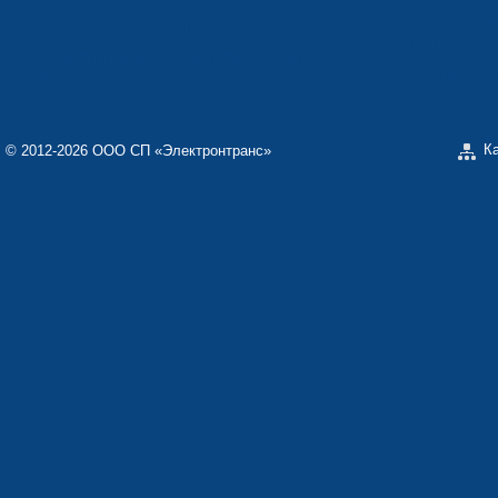
ЗАВОД «ЭЛЕКТРОНМАШ»
ОТДЕЛЬНОЕ КО
«ТЕКОН-ЭЛЕКТ
НАУЧНО-ПРОИЗВОДСТВЕННОЕ ПРЕДПРИЯТИЕ
«КАРАТ»
ООО «ЗАВОД Э
К
© 2012-2026 ООО СП «Электронтранс»