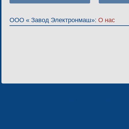
ТРАМВАИ
ЛАЗЕРН
ТРОЛЛЕЙБУСЫ
ТРУБОГИБ
ООО « Завод Электронмаш»:
О нас
ЭЛЕКТРОБУСЫ
Г
Предприятия корпорации «Электрон»
КОНЦЕРН «ЭЛЕКТРОН»
СП ООО «СФЕР
ООО «ЭЛЕКТРОНМАШ»
ЗАВОД «ПОЛИМ