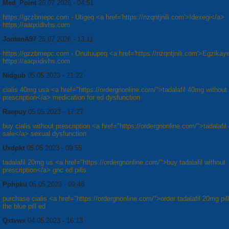
Med_Point
26.07.2026 - 04:51
https://gzzbmepc.com - Utigeq <a href='https://nzqntjnili.com'>Idexegi</a>
https://aaqxidivhs.com
JordanA97
25.07.2026 - 13:11
https://gzzbmepc.com - Onutuupeq <a href='https://nzqntjnili.com'>Egzikay
https://aaqxidivhs.com
Nidgub
05.05.2023 - 21:22
cialis 40mg usa <a href="https://ordergnonline.com/">tadalafil 40mg without
prescription</a> medication for ed dysfunction
Raepuy
05.05.2023 - 17:27
buy cialis without prescription <a href="https://ordergnonline.com/">tadalafil
sale</a> sexual dysfunction
Uxdpkt
05.05.2023 - 09:55
tadalafil 20mg us <a href="https://ordergnonline.com/">buy tadalafil without
prescription</a> gnc ed pills
Pphpku
05.05.2023 - 09:48
purchase cialis <a href="https://ordergnonline.com/">order tadalafil 20mg pil
the blue pill ed
Qxtvwx
04.05.2023 - 16:13