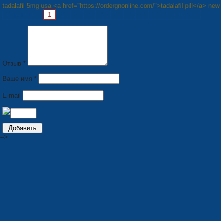
tadalafil 5mg usa <a href="https://ordergnonline.com/">tadalafil pill</a> new
Страницы:
1
2
3
4
5
6
7
8
Следующая »
Отзыв *
Ваше имя *
E-mail
-->