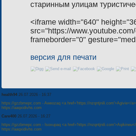
старинным улицам туристич
<iframe width="640" height="3
src="https://www.youtube.c
frameborder="0" gesture="medi
версия для печати
health94
26.07.2026 - 16:37
https://gzzbmepc.com - Aweozaq <a href='https://nzqntjnili.com'>Agivie</a>
https://aaqxidivhs.com
Care400
26.07.2026 - 16:27
https://gzzbmepc.com - Isoxupaq <a href='https://nzqntjnili.com'>Aqikineu<
https://aaqxidivhs.com