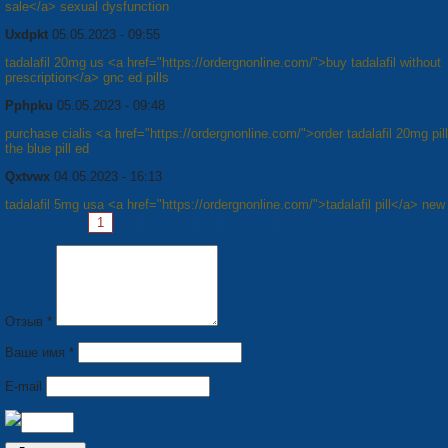
sale</a> sexual dysfunction
Uxdpkt
05.05.2023 - 09:55
tadalafil 20mg us <a href="https://ordergnonline.com/">buy tadalafil without
prescription</a> gnc ed pills
Pphpku
05.05.2023 - 09:48
purchase cialis <a href="https://ordergnonline.com/">order tadalafil 20mg pil
the blue pill ed
Qxtvwx
04.05.2023 - 16:13
tadalafil 5mg usa <a href="https://ordergnonline.com/">tadalafil pill</a> new
Страницы:
1
2
3
4
5
6
7
8
Следующая »
Отзыв *
Ваше имя *
E-mail