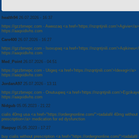
health94
26.07.2026 - 16:37
https://gzzbmepc.com - Aweozaq <a href='https://nzqntjnili.com'>Agivie</a>
https://aaqxidivhs.com
Care400
26.07.2026 - 16:27
https://gzzbmepc.com - Isoxupaq <a href='https://nzqntjnili.com'>Aqikineu<
https://aaqxidivhs.com
Med_Point
26.07.2026 - 04:51
https://gzzbmepc.com - Utigeq <a href='https://nzqntjnili.com'>Idexegi</a>
https://aaqxidivhs.com
JordanA97
25.07.2026 - 13:11
https://gzzbmepc.com - Onutuupeq <a href='https://nzqntjnili.com'>Egzikay
https://aaqxidivhs.com
Nidgub
05.05.2023 - 21:22
cialis 40mg usa <a href="https://ordergnonline.com/">tadalafil 40mg without
prescription</a> medication for ed dysfunction
Raepuy
05.05.2023 - 17:27
buy cialis without prescription <a href="https://ordergnonline.com/">tadalafil