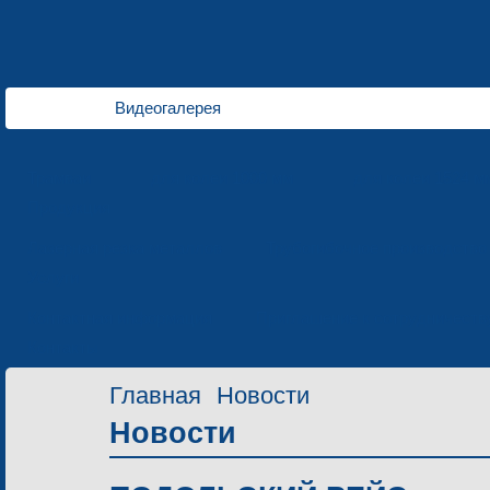
Видеогалерея
Трамваи
для колеи 1000 мм
для колеи 1524 м
Продукция
Лазерная резка металлов
Трубогибочное производство
Услуги
Контактная информация
Приглашение к сотрудничеств
Контакты
Главная
Новости
Новости