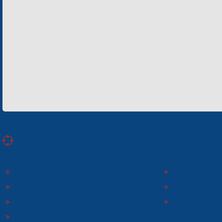
Предприятия корпорации «Электрон»
КОНЦЕРН «ЭЛЕКТРОН»
СП ООО «СФЕР
ООО «ЭЛЕКТРОНМАШ»
ЗАВОД «ПОЛИМ
ЗАВОД «ЭЛЕКТРОНМАШ»
ОТДЕЛЬНОЕ КО
«ТЕКОН-ЭЛЕКТ
НАУЧНО-ПРОИЗВОДСТВЕННОЕ ПРЕДПРИЯТИЕ