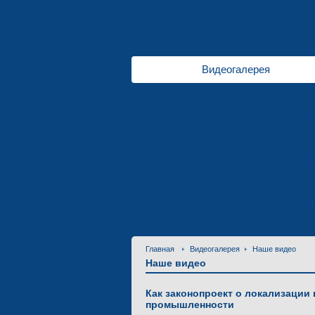
Видеогалерея
Трамваи
для колеи 1000 м
Продукция
Лазерная резка металлов
Тр
Услуги
Контактная информация
Приг
Контакты
Главная
Видеогалерея
Наше видео
Наше видео
Как законопроект о локализации
промышленности