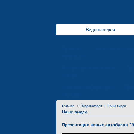
Видеогалерея
Трамваи
для колеи 1000 м
Продукция
Лазерная резка металлов
Тр
Услуги
Контактная информация
Приг
Контакты
Главная
Видеогалерея
Наше видео
Наше видео
Презентация новых автобусов "