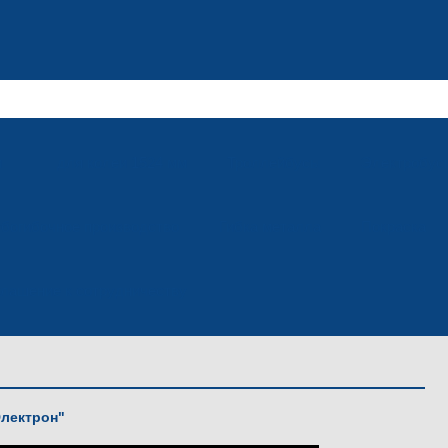
м
для колеи 1524 мм
Троллейбусы
Электробус
убогибочное производство
Гибка металла
Покраска
лашение к сотрудничеству
Электрон"