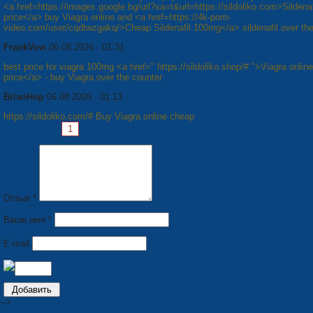
<a href=https://images.google.bg/url?sa=t&url=https://sildoliko.com>Sildena
price</a> buy Viagra online and <a href=https://4k-porn-
video.com/user/cqdtwzgakq/>Cheap Sildenafil 100mg</a> sildenafil over the
FrankVow
06.08.2026 - 01:31
best price for viagra 100mg <a href=" https://sildoliko.shop/# ">Viagra online
price</a> - buy Viagra over the counter
BrianHop
06.08.2026 - 01:13
https://sildoliko.com/# Buy Viagra online cheap
Страницы:
1
2
3
4
5
6
7
8
Следующая »
Отзыв *
Ваше имя *
E-mail
-->