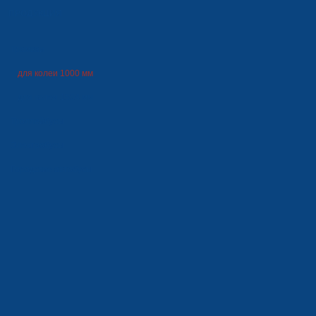
ПРОДУКЦИЯ
Трамваи
для колеи 1000 мм
для колеи 1524 мм
Троллейбусы
Электробусы
Городские автобусы