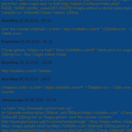
price</a> order viagra and <a href=http://orbita-3.ru/forum/index.php?
PAGE_NAME=profile_view&UID=155758>Viagra without a doctor prescripti
Canada</a> Sildenafil Citrate Tablets 100mg
AlvinRep
06.08.2026 - 08:03
over the counter sildenafil <a href=" http://sildoliko.com/# ">Sildoliko</a> - 
Tablet price
FrankVow
06.08.2026 - 05:15
Cheap generic Viagra <a href=" https://sildoliko.com/# ">best price for viagr
100mg</a> - Buy Viagra online cheap
BrianHop
06.08.2026 - 04:28
http://tadaliko.com/# Tadaliko
AlvinRep
06.08.2026 - 04:02
cheapest cialis <a href=" https://tadaliko.com/# ">Tadaliko</a> - Cialis over
counter
Jamescrege
06.08.2026 - 02:34
<a href=" http://henaialbi.net/mt/mt4i.cgi?
id=1&mode=redirect&no=258&ref_eid=398&url=https://sildoliko.com ">Chea
Sildenafil 100mg</a> or Viagra generic over the counter <a href="
http://www.garmoniya.uglich.ru/user/wreqxamsgk/ ">Buy Viagra online chea
https://maps.google.st/url?q=https://sildoliko.com Sildenafil 100mg price or
http://www.freeworld.imotor.com/space.php?uid=211911 Cheap Sildenafil 10