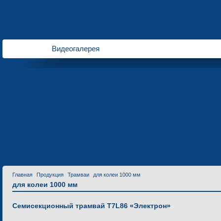
Видеогалерея
Трамваи
для колеи 1000 мм
для колеи 1524 м
Продукция
Лазерная резка металлов
Трубогибочное производство
Услуги
Контактная информация
Приглашение к сотрудничеств
Контакты
Главная
Продукция
Трамваи
для колеи 1000 мм
для колеи 1000 мм
Семиcекционный трамвай T7L86 «Электрон»