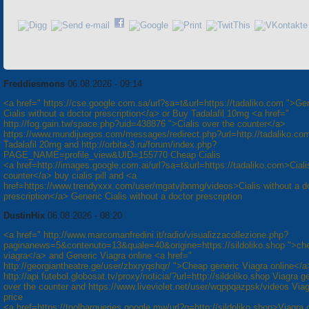
Freddiesmons
06.08.2026 - 09:14
<a href=" https://cse.google.com.sa/url?sa=t&url=https://tadaliko.com ">Ge
Cialis without a doctor prescription</a> or Buy Tadalafil 10mg <a href="
http://fog.gain.tw/space.php?uid=438876 ">Cialis over the counter</a>
https://www.mundijuegos.com/messages/redirect.php?url=http://tadaliko.co
Tadalafil 20mg and http://orbita-3.ru/forum/index.php?
PAGE_NAME=profile_view&UID=155770 Cheap Cialis
<a href=http://images.google.com.ai/url?sa=t&url=https://tadaliko.com>Ciali
counter</a> buy cialis pill and <a
href=https://www.trendyxxx.com/user/mgatvjbnmg/videos>Cialis without a d
prescription</a> Generic Cialis without a doctor prescription
DustinHix
06.08.2026 - 08:20
<a href=" http://www.marcomanfredini.it/radio/visualizzacollezione.php?
paginanews=5&contenuto=13&quale=40&origine=https://sildoliko.shop ">ch
viagra</a> and Generic Viagra online <a href="
http://georgiantheatre.ge/user/zbxryqshqr/ ">Cheap generic Viagra online</a
http://api.futebol.globosat.tv/proxy/noticia/?url=http://sildoliko.shop Viagra g
over the counter and https://www.liveviolet.net/user/wqppqazpsk/videos Viag
price
<a href=https://toolbarqueries.google.mw/url?q=http://sildoliko.shop>Viagra 