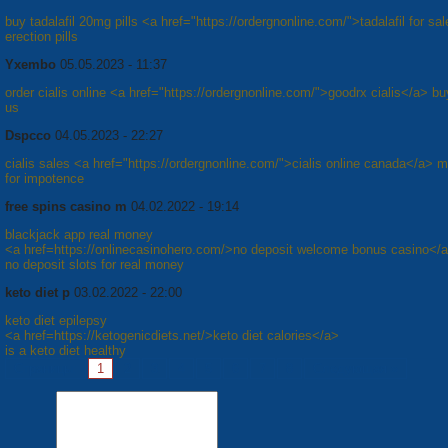
buy tadalafil 20mg pills <a href="https://ordergnonline.com/">tadalafil for sa
erection pills
Yxembo
05.05.2023 - 11:37
order cialis online <a href="https://ordergnonline.com/">goodrx cialis</a> buy
us
Dspcco
04.05.2023 - 22:27
cialis sales <a href="https://ordergnonline.com/">cialis online canada</a> 
for impotence
free spins casino m
04.02.2022 - 19:14
blackjack app real money
<a href=https://onlinecasinohero.com/>no deposit welcome bonus casino</
no deposit slots for real money
keto diet p
03.02.2022 - 22:00
keto diet epilepsy
<a href=https://ketogenicdiets.net/>keto diet calories</a>
is a keto diet healthy
Страницы:
1
2
3
4
5
6
7
8
Следующая »