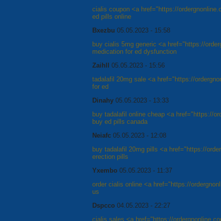
cialis coupon <a href="https://ordergnonline
ed pills online
Bxezbu
05.05.2023 - 15:58
buy cialis 5mg generic <a href="https://order
medication for ed dysfunction
Zaihll
05.05.2023 - 15:56
tadalafil 20mg sale <a href="https://ordergnon
for ed
Dinahy
05.05.2023 - 13:33
buy tadalafil online cheap <a href="https://o
buy ed pills canada
Neiafc
05.05.2023 - 12:08
buy tadalafil 20mg pills <a href="https://orde
erection pills
Yxembo
05.05.2023 - 11:37
order cialis online <a href="https://ordergnon
us
Dspcco
04.05.2023 - 22:27
cialis sales <a href="https://ordergnonline.