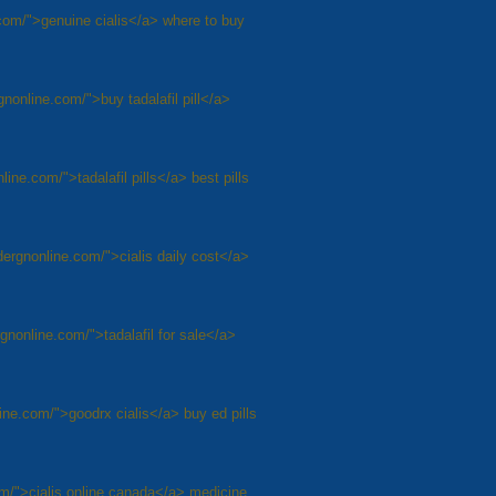
.com/">genuine cialis</a> where to buy
gnonline.com/">buy tadalafil pill</a>
line.com/">tadalafil pills</a> best pills
rdergnonline.com/">cialis daily cost</a>
rgnonline.com/">tadalafil for sale</a>
line.com/">goodrx cialis</a> buy ed pills
com/">cialis online canada</a> medicine