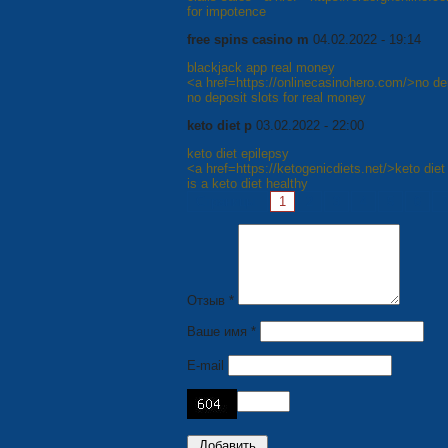
for impotence
free spins casino m
04.02.2022 - 19:14
blackjack app real money
<a href=https://onlinecasinohero.com/>no d
no deposit slots for real money
keto diet p
03.02.2022 - 22:00
keto diet epilepsy
<a href=https://ketogenicdiets.net/>keto diet
is a keto diet healthy
Страницы:
1
2
3
4
5
6
7
Отзыв *
Ваше имя *
E-mail