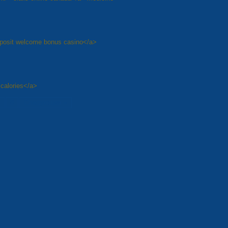
eposit welcome bonus casino</a>
 calories</a>
8
Следующая »