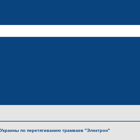
м
для колеи 1524 мм
Троллейбусы
Электробус
убогибочное производство
Гибка металла
Покраска
лашение к сотрудничеству
 Украины по перетягиванию трамваев "Электрон"