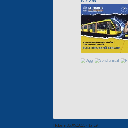
16.08.2019
Hckqrs
05.05.2023 - 17:19