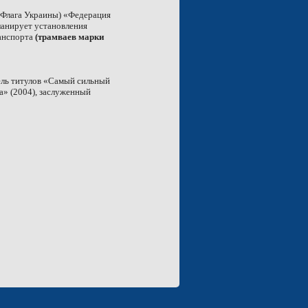
я Флага Украины) «Федерация
ланирует установления
анспорта
(трамваев марки
ель титулов «Самый сильный
а» (2004), заслуженный