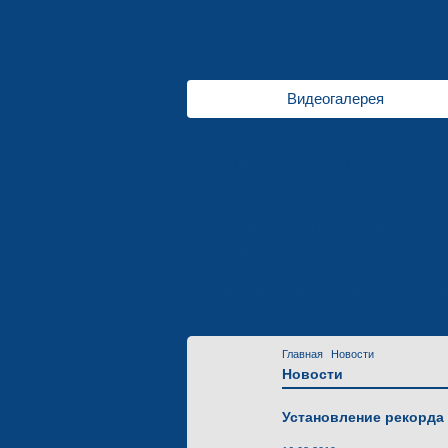
Видеогалерея
Трамваи
для колеи 1000 м
Продукция
Лазерная резка металлов
Тр
Услуги
Контактная информация
Приг
Контакты
Главная
Новости
Новости
Установление рекорда