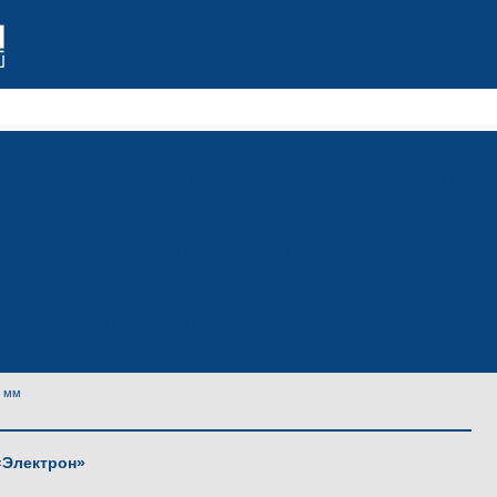
м
для колеи 1524 мм
Троллейбусы
Электробус
убогибочное производство
Гибка металла
Покраска
лашение к сотрудничеству
4 мм
«Электрон»