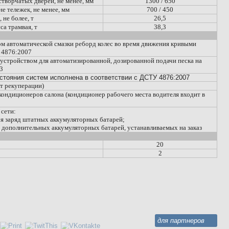
творчатых дверей, не менее, мм
1300 / 650
е тележек, не менее, мм
700 / 450
не более, т
26,5
а трамвая, т
38,3
м автоматической смазки реборд колес во время движения кривыми
У 4876:2007
устройством для автоматизированной, дозированной подачи песка на
03
стояния систем исполнена в соответствии с ДСТУ 4876:2007
ет рекуперации)
ондиционеров салона (кондиционер рабочего места водителя входит в
 сети:
уя заряд штатных аккумуляторных батарей;
т дополнительных аккумуляторных батарей, устанавливаемых на заказ
20
2
для партнеров