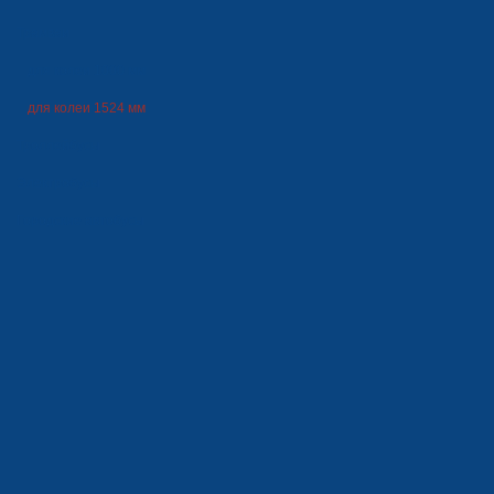
Трамваи
для колеи 1000 мм
для колеи 1524 мм
Троллейбусы
Электробусы
Городские автобусы