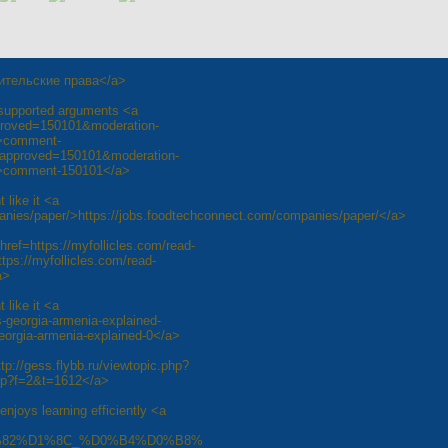
одительские права</a>
l-supported arguments <a
approved=150101&moderation-
>comment-
unapproved=150101&moderation-
>comment-150101</a>
 like it <a
anies/paper/>https://jobs.foodtechconnect.com/companies/paper/</a>
href=https://myfollicles.com/read-
ps://myfollicles.com/read-
a>
 like it <a
-georgia-armenia-explained-
eorgia-armenia-explained-0</a>
ttp://gess.flybb.ru/viewtopic.php?
php?f=2&t=1612</a>
enjoys learning efficiently <a
82%D1%8C_%D0%B4%D0%B8%