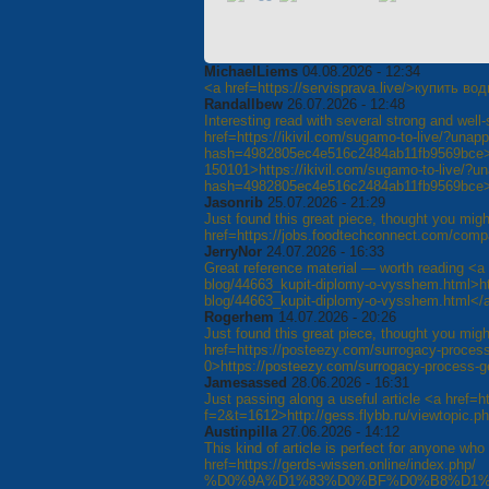
MichaelLiems
04.08.2026 - 12:34
<a href=https://servisprava.live/>купить в
Randallbew
26.07.2026 - 12:48
Interesting read with several strong and wel
href=https://ikivil.com/sugamo-to-live/?un
hash=4982805ec4e516c2484ab11fb9569bce
150101>https://ikivil.com/sugamo-to-live/?
hash=4982805ec4e516c2484ab11fb9569bce
Jasonrib
25.07.2026 - 21:29
Just found this great piece, thought you might
href=https://jobs.foodtechconnect.com/comp
JerryNor
24.07.2026 - 16:33
Great reference material — worth reading <a 
blog/44663_kupit-diplomy-o-vysshem.html>htt
blog/44663_kupit-diplomy-o-vysshem.html</
Rogerhem
14.07.2026 - 20:26
Just found this great piece, thought you might
href=https://posteezy.com/surrogacy-process
0>https://posteezy.com/surrogacy-process-g
Jamesassed
28.06.2026 - 16:31
Just passing along a useful article <a href=h
f=2&t=1612>http://gess.flybb.ru/viewtopic.
Austinpilla
27.06.2026 - 14:12
This kind of article is perfect for anyone who 
href=https://gerds-wissen.online/index.php/
%D0%9A%D1%83%D0%BF%D0%B8%D1%