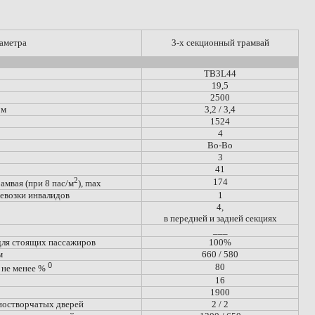
аметра
3-х секционный трамвай
TB3L44
19,5
2500
 м
3,2 / 3,4
1524
4
Bo-Bo
3
41
2
174
мвая (при 8 пас/м
), max
евозки инвалидов
1
4,
в передней и задней секциях
___
для стоящих пассажиров
100%
м
660 / 580
0
80
 не менее %
16
1900
ностворчатых дверей
2 / 2