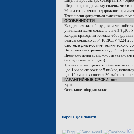
Ширина прореза двухстворчатых / однос
Ширина прохода между сиденьями / в зон
Масса снаряженного дорожного трамвая, 
Технически допустимая максимальна масс
ОСОБЕННОСТИ
Каждая тележка оборудована устройство
участками колеи согласно с п.6.3.8 ДСТ
Каждая приводная тележка оборудована 
рельсы согласно с п.4.10 ДСТУ 4224:20
Система диагностики технического со
Экономия электроэнергии до 40% (за сч
Предусмотрена возможность установки к
базовую комплектацию)
Трамвай может двигаться без контактной
- до
1 км
со скоростью 5 км/час, использ
- до
10 км
со скоростью 20 км/час за сче
ГАРАНТИЙНЫЕ СРОКИ, лет
Кузов
Остальное оборудование
версия для печати