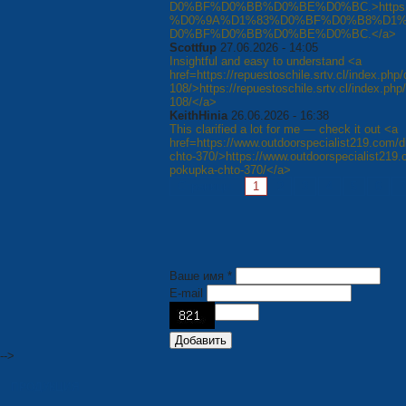
D0%BF%D0%BB%D0%BE%D0%BC.>https://ger
%D0%9A%D1%83%D0%BF%D0%B8%D1%
D0%BF%D0%BB%D0%BE%D0%BC.</a>
Scottfup
27.06.2026 - 14:05
Insightful and easy to understand <a
href=https://repuestoschile.srtv.cl/index.php/
108/>https://repuestoschile.srtv.cl/index.php/
108/</a>
KeithHinia
26.06.2026 - 16:38
This clarified a lot for me — check it out <a
href=https://www.outdoorspecialist219.com/d
chto-370/>https://www.outdoorspecialist219.
pokupka-chto-370/</a>
Страницы:
1
2
3
4
5
6
7
Ваше имя *
E-mail
-->
ПРОДУКЦИЯ