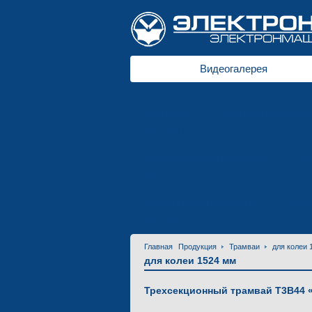
Видеогалерея
Трамваи
для колеи 1000 м
Продукция
Лазерная резка металлов
Тр
Услуги
Контактная информация
Приг
Контакты
Главная
Продукция
Трамваи
для колеи 
для колеи 1524 мм
Трехсекционный трамвай T3B44 