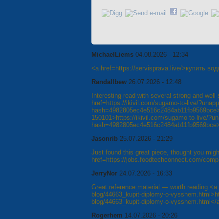
MichaelLiems
04.08.2026 - 12:34
<a href=https://servisprava.live/>купить в
Randallbew
26.07.2026 - 12:48
Interesting read with several strong and wel
href=https://ikivil.com/sugamo-to-live/?un
hash=4982805ec4e516c2484ab11fb9569bce
150101>https://ikivil.com/sugamo-to-live/?
hash=4982805ec4e516c2484ab11fb9569bce
Jasonrib
25.07.2026 - 21:29
Just found this great piece, thought you might
href=https://jobs.foodtechconnect.com/comp
JerryNor
24.07.2026 - 16:33
Great reference material — worth reading <a 
blog/44663_kupit-diplomy-o-vysshem.html>htt
blog/44663_kupit-diplomy-o-vysshem.html</
Rogerhem
14.07.2026 - 20:26