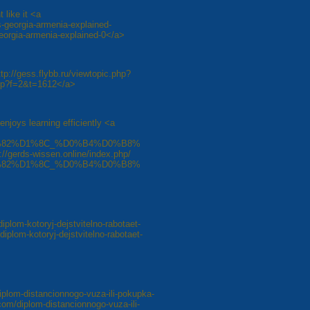
 like it <a
-georgia-armenia-explained-
eorgia-armenia-explained-0</a>
ttp://gess.flybb.ru/viewtopic.php?
php?f=2&t=1612</a>
enjoys learning efficiently <a
82%D1%8C_%D0%B4%D0%B8%
ds-wissen.online/index.php/
82%D1%8C_%D0%B4%D0%B8%
diplom-kotoryj-dejstvitelno-rabotaet-
diplom-kotoryj-dejstvitelno-rabotaet-
iplom-distancionnogo-vuza-ili-pokupka-
com/diplom-distancionnogo-vuza-ili-