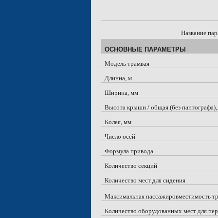
Название пар
ОСНОВНЫЕ ПАРАМЕТРЫ
Модель трамвая
Длинна, м
Ширина, мм
Высота крыши / общая (без пантографа),
Колея, мм
Число осей
Формула привода
Количество секций
Количество мест для сидения
Максимальная пассажировместимость тра
Количество оборудованных мест для пер