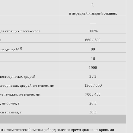
4,
в передней и задней секциях
___
для стоящих пассажиров
100%
м
660 / 580
0
80
 не менее %
16
1900
ностворчатых дверей
2 / 2
творчатых дверей, не менее, мм
1300 / 650
е тележек, не менее, мм
700 / 450
не более, т
26,5
а трамвая, т
38,3
м автоматической смазки реборд колес во время движения кривыми