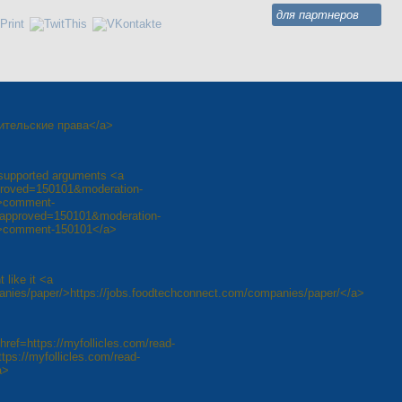
для партнеров
одительские права</a>
l-supported arguments <a
approved=150101&moderation-
>comment-
unapproved=150101&moderation-
>comment-150101</a>
 like it <a
anies/paper/>https://jobs.foodtechconnect.com/companies/paper/</a>
href=https://myfollicles.com/read-
ps://myfollicles.com/read-
a>