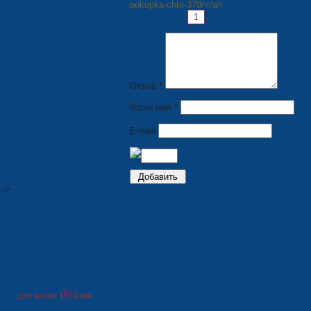
pokupka-chto-370/</a>
Страницы:
1
2
3
4
5
6
7
Отзыв *
Ваше имя *
E-mail
-->
ПРОДУКЦИЯ
Трамваи
для колеи 1000 мм
для колеи 1524 мм