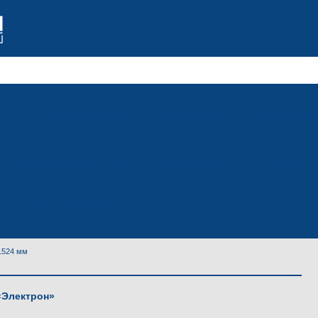
м
для колеи 1524 мм
Троллейбусы
Электробус
убогибочное производство
Гибка металла
Покраска
лашение к сотрудничеству
1524 мм
«Электрон»