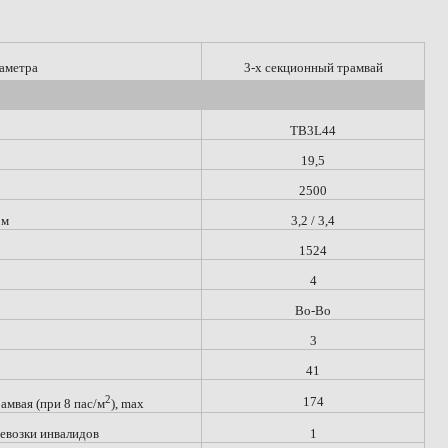
аметра
3-х секционный трамвай
TB3L44
19,5
2500
 м
3,2 / 3,4
1524
4
Bo-Bo
3
41
2
174
мвая (при 8 пас/м
), max
евозки инвалидов
1