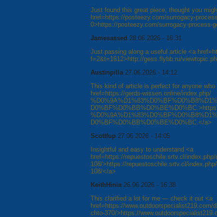
Just found this great piece, thought you might
href=https://posteezy.com/surrogacy-process
0>https://posteezy.com/surrogacy-process-g
Jamesassed
28.06.2026 - 16:31
Just passing along a useful article <a href=h
f=2&t=1612>http://gess.flybb.ru/viewtopic.
Austinpilla
27.06.2026 - 14:12
This kind of article is perfect for anyone who 
href=https://gerds-wissen.online/index.php/
%D0%9A%D1%83%D0%BF%D0%B8%D1%
D0%BF%D0%BB%D0%BE%D0%BC.>https://ger
%D0%9A%D1%83%D0%BF%D0%B8%D1%
D0%BF%D0%BB%D0%BE%D0%BC.</a>
Scottfup
27.06.2026 - 14:05
Insightful and easy to understand <a
href=https://repuestoschile.srtv.cl/index.php/
108/>https://repuestoschile.srtv.cl/index.php/
108/</a>
KeithHinia
26.06.2026 - 16:38
This clarified a lot for me — check it out <a
href=https://www.outdoorspecialist219.com/d
chto-370/>https://www.outdoorspecialist219.