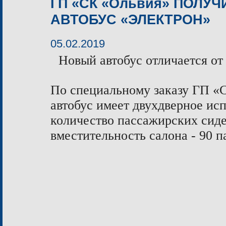
ГП «СК «Ольвия» ПОЛ
АВТОБУС «ЭЛЕКТРОН»
05.02.2019
Новый автобус отличается от
По специальному заказу ГП «
автобус имеет двухдверное исп
количество пассажирских сиде
вместительность салона - 90 п