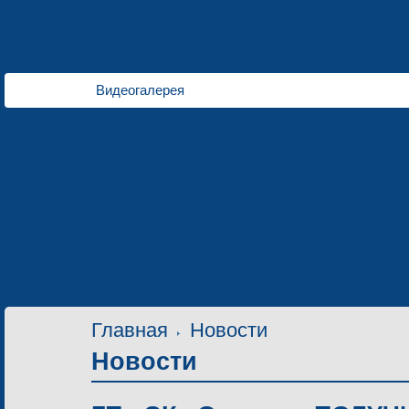
Видеогалерея
Трамваи
для колеи 1000 мм
для колеи 1524 м
Продукция
Лазерная резка металлов
Трубогибочное производство
Услуги
Контактная информация
Приглашение к сотрудничеств
Контакты
Главная
Новости
Новости