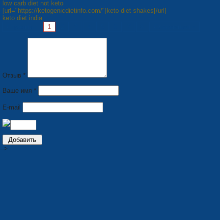
low carb diet not keto
[url="https://ketogenicdietinfo.com/"]keto diet shakes[/url]
keto diet india
Страницы:
1
2
3
4
5
6
7
8
Следующая »
Отзыв *
Ваше имя *
E-mail
-->