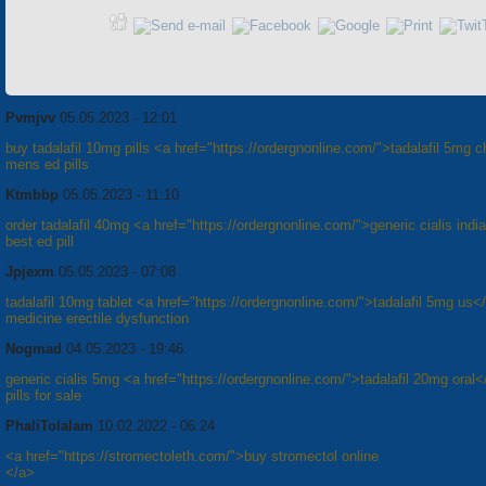
Pvmjvv
05.05.2023 - 12:01
buy tadalafil 10mg pills <a href="https://ordergnonline.com/">tadalafil 5mg 
mens ed pills
Ktmbbp
05.05.2023 - 11:10
order tadalafil 40mg <a href="https://ordergnonline.com/">generic cialis indi
best ed pill
Jpjexm
05.05.2023 - 07:08
tadalafil 10mg tablet <a href="https://ordergnonline.com/">tadalafil 5mg us<
medicine erectile dysfunction
Nogmad
04.05.2023 - 19:46
generic cialis 5mg <a href="https://ordergnonline.com/">tadalafil 20mg oral
pills for sale
PhaliTolalam
10.02.2022 - 06:24
<a href="https://stromectoleth.com/">buy stromectol online
</a>