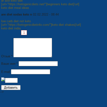
dr axe keto diet
[url="https://ketogenicdiets.net/"]beginners keto diet[/url]
keto diet meal ideas
are diet sodas keto n
02.02.2022 - 08:44
low carb diet not keto
[url="https://ketogenicdietinfo.com/"]keto diet shakes[/url]
keto diet india
Страницы:
1
2
3
4
5
6
7
8
Следующая »
Отзыв *
Ваше имя *
E-mail
-->