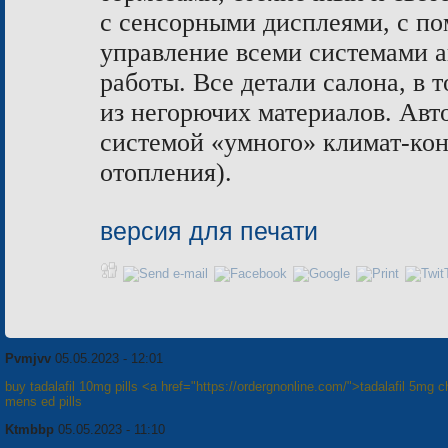
с сенсорными дисплеями, с п
управление всеми системами а
работы. Все детали салона, в
из негорючих материалов. Авт
системой «умного» климат-ко
отопления).
версия для печати
Pvmjvv
05.05.2023 - 12:01
buy tadalafil 10mg pills <a href="https://ordergnonline.com/">tadalafil 5mg 
mens ed pills
Ktmbbp
05.05.2023 - 11:10