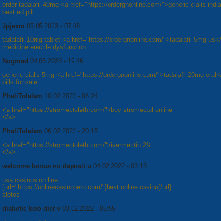
order tadalafil 40mg <a href="https://ordergnonline.com/">generic cialis indi
best ed pill
Jpjexm
05.05.2023 - 07:08
tadalafil 10mg tablet <a href="https://ordergnonline.com/">tadalafil 5mg us<
medicine erectile dysfunction
Nogmad
04.05.2023 - 19:46
generic cialis 5mg <a href="https://ordergnonline.com/">tadalafil 20mg oral
pills for sale
PhaliTolalam
10.02.2022 - 06:24
<a href="https://stromectoleth.com/">buy stromectol online
</a>
PhaliTolalam
06.02.2022 - 20:15
<a href="https://stromectoleth.com/">ivermectin 2%
</a>
welcome bonus no deposit u
04.02.2022 - 03:13
usa casinos on line
[url="https://onlinecasinohero.com/"]best online casino[/url]
slotos
diabetic keto diet v
03.02.2022 - 05:55