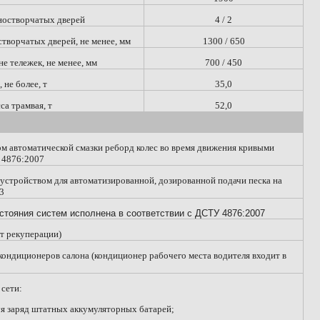
ностворчатых дверей
4 / 2
творчатых дверей, не менее, мм
1300 / 650
е тележек, не менее, мм
700 / 450
не более, т
35,0
а трамвая, т
52,0
м автоматической смазки реборд колес во время движения кривыми
У 4876:2007
устройством для автоматизированной, дозированной подачи песка на
03
стояния систем исполнена в соответствии с ДСТУ 4876:2007
ет рекуперации)
ондиционеров салона (кондиционер рабочего места водителя входит в
 сети:
уя заряд штатных аккумуляторных батарей;