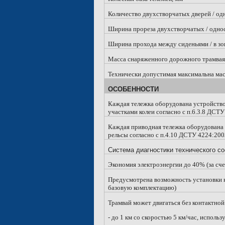
Количество двухстворчатых дверей / од
Ширина прореза двухстворчатых / однос
Ширина прохода между сиденьями / в зон
Масса снаряженного дорожного трамвая, 
Технически допустимая максимальна масс
ОСОБЕННОСТИ
Каждая тележка оборудована устройство
участками колеи согласно с п.6.3.8 ДСТ
Каждая приводная тележка оборудована 
рельсы согласно с п.4.10 ДСТУ 4224:20
Система диагностики технического со
Экономия электроэнергии до 40% (за сч
Предусмотрена возможность установки к
базовую комплектацию)
Трамвай может двигаться без контактной
- до
1 км
со скоростью 5 км/час, использ