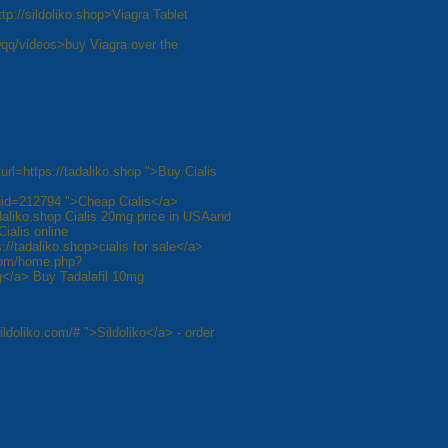
://sildoliko.shop>Viagra Tablet
jwqq/videos>buy Viagra over the
url=https://tadaliko.shop ">Buy Cialis
uid=212794 ">Cheap Cialis</a>
adaliko.shop Cialis 20mg price in USAand
ialis online
//tadaliko.shop>cialis for sale</a>
.com/home.php?
</a> Buy Tadalafil 10mg
ildoliko.com/# ">Sildoliko</a> - order