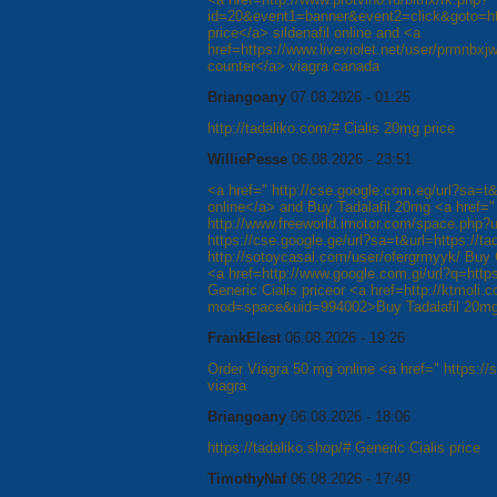
id=20&event1=banner&event2=click&goto=http
price</a> sildenafil online and <a
href=https://www.liveviolet.net/user/prmnbx
counter</a> viagra canada
Briangoany
07.08.2026 - 01:25
http://tadaliko.com/# Cialis 20mg price
WilliePesse
06.08.2026 - 23:51
<a href=" http://cse.google.com.eg/url?sa=t&
online</a> and Buy Tadalafil 20mg <a href="
http://www.freeworld.imotor.com/space.php?
https://cse.google.ge/url?sa=t&url=https://t
http://sotoycasal.com/user/ofergrmyyk/ Buy C
<a href=http://www.google.com.gi/url?q=https:
Generic Cialis priceor <a href=http://ktmoli
mod=space&uid=994002>Buy Tadalafil 20mg
FrankElest
06.08.2026 - 19:26
Order Viagra 50 mg online <a href=" https://s
viagra
Briangoany
06.08.2026 - 18:06
https://tadaliko.shop/# Generic Cialis price
TimothyNaf
06.08.2026 - 17:49