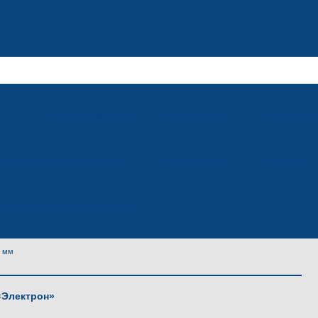
м
для колеи 1524 мм
Троллейбусы
Электробус
убогибочное производство
Гибка металла
Покраска
лашение к сотрудничеству
0 мм
«Электрон»