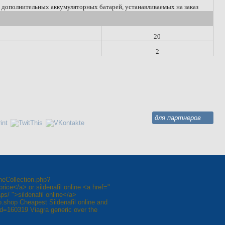
т дополнительных аккумуляторных батарей, устанавливаемых на заказ
20
2
для партнеров
neCollection.php?
price</a> or sildenafil online <a href="
s/ ">sildenafil online</a>
ko.shop Cheapest Sildenafil online and
=160319 Viagra generic over the