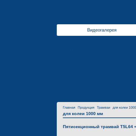
Видеогалерея
Трамваи
для колеи 1000 м
Продукция
Лазерная резка металлов
Тр
Услуги
Контактная информация
Приг
Контакты
Главная
Продукция
Трамваи
для колеи 100
для колеи 1000 мм
Пятисекционный трамвай T5L64 