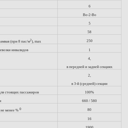
6
Bo-2-Bo
5
58
2
250
мвая (при 8 пас/м
), max
евозки инвалидов
1
4,
в передней и задней секциях
2,
в 3-й (средней) секции
для стоящих пассажиров
100%
м
660 / 580
0
80
 не менее %
16
1900