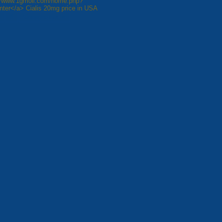
p://www.1gmoli.com/home.php?
ter</a> Cialis 20mg price in USA
8
Следующая »