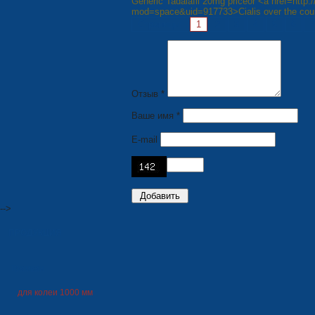
Generic Tadalafil 20mg priceor <a href=htt
mod=space&uid=917733>Cialis over the coun
Страницы:
1
2
3
4
5
6
7
Отзыв *
Ваше имя *
E-mail
-->
ПРОДУКЦИЯ
Трамваи
для колеи 1000 мм