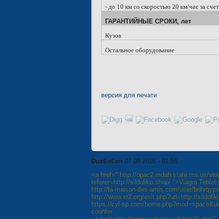
- до
10 км
со скоростью 20 км/час за сче
ГАРАНТИЙНЫЕ СРОКИ, лет
Кузов
Остальное оборудование
версия для печати
DustinCen
07.08.2026 - 01:56
<a href=" http://opac2.mdah.state.ms.us/sto
referer=http://sildoliko.shop/ ">Viagra Tablet 
http://la-maison-des-amis.com/user/bohrqypap
http://www.xr2.org/exit.php?url=http://sildoli
https://cyl-sp.com/home.php?mod=space&uid
counter
<a href=http://www.protvino.ru/bitrix/rk.php?