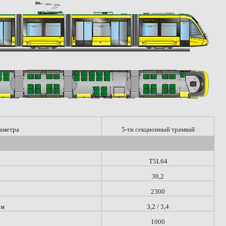
аметра
5-ти секционный трамвай
T5L64
30,2
2300
 м
3,2 / 3,4
1000