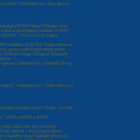
ko.com/# ">Sildoliko</a> - Buy generic
/outurl.php?url=https://sildoliko.shop
 a doctor prescription Canada <a href="
060821 ">best price for viagra
RL=sildoliko.shop/ buy Viagra online or
?um_action=edit Viagra tablet online
s://sildoliko.shop>Cheapest Sildenafil
and <a
>generic sildenafil</a> sildenafil 50 mg
.shop/# ">Tadaliko</a> - Cialis without a
=https://tadaliko.shop ">Cialis over the
/ ">Cialis without a doctor
o.shop Cialis over the counteror
 Cialis without a doctor prescription
s://tadaliko.shop>Tadalafil price</a>