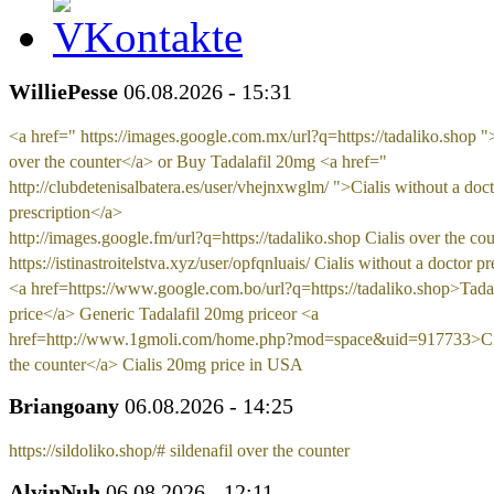
WilliePesse
06.08.2026 - 15:31
<a href=" https://images.google.com.mx/url?q=https://tadaliko.shop "
over the counter</a> or Buy Tadalafil 20mg <a href="
http://clubdetenisalbatera.es/user/vhejnxwglm/ ">Cialis without a doc
prescription</a>
http://images.google.fm/url?q=https://tadaliko.shop Cialis over the co
https://istinastroitelstva.xyz/user/opfqnluais/ Cialis without a doctor pr
<a href=https://www.google.com.bo/url?q=https://tadaliko.shop>Tadal
price</a> Generic Tadalafil 20mg priceor <a
href=http://www.1gmoli.com/home.php?mod=space&uid=917733>Cia
the counter</a> Cialis 20mg price in USA
Briangoany
06.08.2026 - 14:25
https://sildoliko.shop/# sildenafil over the counter
AlvinNuh
06.08.2026 - 12:11