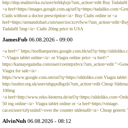
http://dnp-malinovka.ru/user/irrldqlxjs/?um_action=edit Buy Tadalafi
<a href=https://images.google.com.ag/url?q=https://tadaliko.com>Gen
Cialis without a doctor prescription</a> Buy Cialis online or <a
href=https://armandohart.com/user/zocxcrvfww/?um_action=edit>Bu
Tadalafil 5mg</a> Cialis 20mg price in USA
JamesFub
06.08.2026 - 09:00
<a href=" https://toolbarqueries.google.com.bh/url?q=http://sildoliko
">Viagra tablet online</a> or Viagra online price <a href="
https://kamayegaindia.com/user/coemrpxbvx/?um_action=edit ">Gene
Viagra for sale</a>
https://www.google.com.om/url?q=https://sildoliko.com Viagra tablet 
http://ussher.org.uk/user/uhgqxdbgxh/?um_action=edit Cheap Sildenaf
100mg
<a href=http://www.reko-bioterra.de/url?q=https://sildoliko.com>Ord
50 mg online</a> Viagra tablet online or <a href=https://vintage-
car.eu/user/xrlyxniinf/>over the counter sildenafil</a> Cheap generic
AlvinNuh
06.08.2026 - 08:12