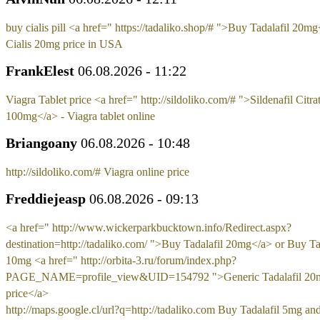
buy cialis pill <a href=" https://tadaliko.shop/# ">Buy Tadalafil 20mg
Cialis 20mg price in USA
FrankElest
06.08.2026 - 11:22
Viagra Tablet price <a href=" http://sildoliko.com/# ">Sildenafil Citra
100mg</a> - Viagra tablet online
Briangoany
06.08.2026 - 10:48
http://sildoliko.com/# Viagra online price
Freddiejeasp
06.08.2026 - 09:13
<a href=" http://www.wickerparkbucktown.info/Redirect.aspx?
destination=http://tadaliko.com/ ">Buy Tadalafil 20mg</a> or Buy Ta
10mg <a href=" http://orbita-3.ru/forum/index.php?
PAGE_NAME=profile_view&UID=154792 ">Generic Tadalafil 20
price</a>
http://maps.google.cl/url?q=http://tadaliko.com Buy Tadalafil 5mg an