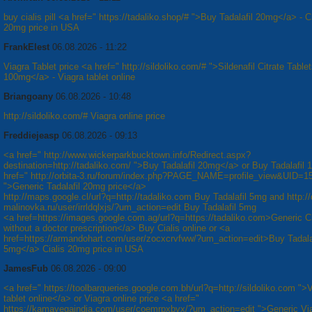
buy cialis pill <a href=" https://tadaliko.shop/# ">Buy Tadalafil 20mg</a> - Ci
20mg price in USA
FrankElest
06.08.2026 - 11:22
Viagra Tablet price <a href=" http://sildoliko.com/# ">Sildenafil Citrate Table
100mg</a> - Viagra tablet online
Briangoany
06.08.2026 - 10:48
http://sildoliko.com/# Viagra online price
Freddiejeasp
06.08.2026 - 09:13
<a href=" http://www.wickerparkbucktown.info/Redirect.aspx?
destination=http://tadaliko.com/ ">Buy Tadalafil 20mg</a> or Buy Tadalafil
href=" http://orbita-3.ru/forum/index.php?PAGE_NAME=profile_view&UID=1
">Generic Tadalafil 20mg price</a>
http://maps.google.cl/url?q=http://tadaliko.com Buy Tadalafil 5mg and http://
malinovka.ru/user/irrldqlxjs/?um_action=edit Buy Tadalafil 5mg
<a href=https://images.google.com.ag/url?q=https://tadaliko.com>Generic Ci
without a doctor prescription</a> Buy Cialis online or <a
href=https://armandohart.com/user/zocxcrvfww/?um_action=edit>Buy Tadala
5mg</a> Cialis 20mg price in USA
JamesFub
06.08.2026 - 09:00
<a href=" https://toolbarqueries.google.com.bh/url?q=http://sildoliko.com ">
tablet online</a> or Viagra online price <a href="
https://kamayegaindia.com/user/coemrpxbvx/?um_action=edit ">Generic Via