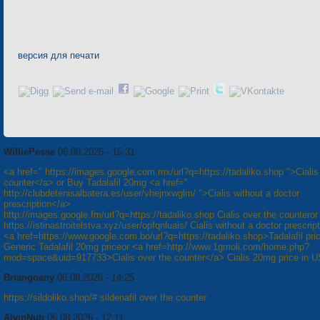
версия для печати
WilliePesse
06.08.2026 - 15:31
<a href=" https://images.google.com.mx/url?q=https://tadaliko.shop ">Cialis
counter</a> or Buy Tadalafil 20mg <a href="
http://clubdetenisalbatera.es/user/vhejnxwglm/ ">Cialis without a doctor
prescription</a>
http://images.google.fm/url?q=https://tadaliko.shop Cialis over the counteror
https://istinastroitelstva.xyz/user/opfqnluais/ Cialis without a doctor prescrip
<a href=https://www.google.com.bo/url?q=https://tadaliko.shop>Tadalafil pri
Generic Tadalafil 20mg priceor <a href=http://www.1gmoli.com/home.php?
mod=space&uid=917733>Cialis over the counter</a> Cialis 20mg price in 
Briangoany
06.08.2026 - 14:25
https://sildoliko.shop/# sildenafil over the counter
AlvinNuh
06.08.2026 - 12:11