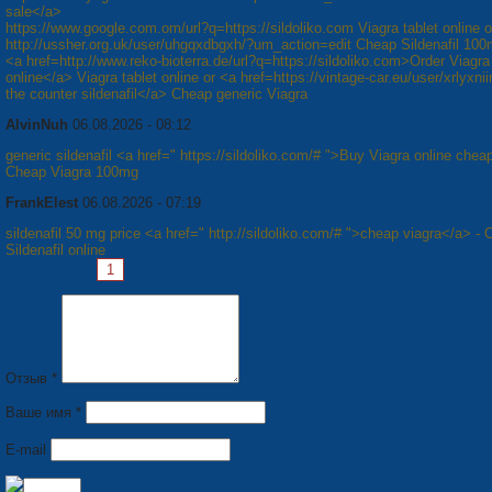
sale</a>
https://www.google.com.om/url?q=https://sildoliko.com Viagra tablet online o
http://ussher.org.uk/user/uhgqxdbgxh/?um_action=edit Cheap Sildenafil 10
<a href=http://www.reko-bioterra.de/url?q=https://sildoliko.com>Order Viagr
online</a> Viagra tablet online or <a href=https://vintage-car.eu/user/xrlyxni
the counter sildenafil</a> Cheap generic Viagra
AlvinNuh
06.08.2026 - 08:12
generic sildenafil <a href=" https://sildoliko.com/# ">Buy Viagra online chea
Cheap Viagra 100mg
FrankElest
06.08.2026 - 07:19
sildenafil 50 mg price <a href=" http://sildoliko.com/# ">cheap viagra</a> -
Sildenafil online
Страницы:
1
2
3
4
5
6
7
8
Следующая »
Отзыв *
Ваше имя *
E-mail