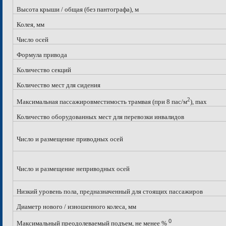
Высота крыши / общая (без пантографа), м
Колея, мм
Число осей
Формула привода
Количество секций
Количество мест для сидения
2
Максимальная пассажировместимость трамвая (при 8 пас/м
), max
Количество оборудованных мест для перевозки инвалидов
Число и размещение приводных осей
Число и размещение неприводных осей
Низкий уровень пола, предназначенный для стоящих пассажиров
Диаметр нового / изношенного колеса, мм
0
Максимальный преодолеваемый подъем, не менее %